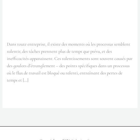
Comment identifier les goulots
votre
d’étranglements dans votre
entreprise?
entreprise?
Laisser un commentaire
/
Uncategorized
/
nicolas
Dans toute entreprise, il existe des moments où les processus semblent
ralentir, des tâches prennent plus de temps que prévu, et des
inefficacités apparaissent. Ces ralentissements sont souvent causés par
des goulots d’étranglement – des points spécifiques dans un processus
où le flux de travail est bloqué ou ralenti, entraînant des pertes de
temps et […]
Read More »